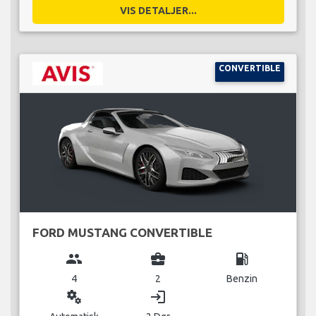
VIS DETALJER...
CONVERTIBLE
FORD MUSTANG CONVERTIBLE
group
business_center
local_gas_station
4
2
Benzin
miscellaneous_services
login