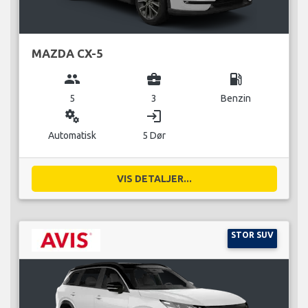
MAZDA CX-5
group
business_center
local_gas_station
5
3
Benzin
miscellaneous_services
login
Automatisk
5 Dør
VIS DETALJER...
STOR SUV