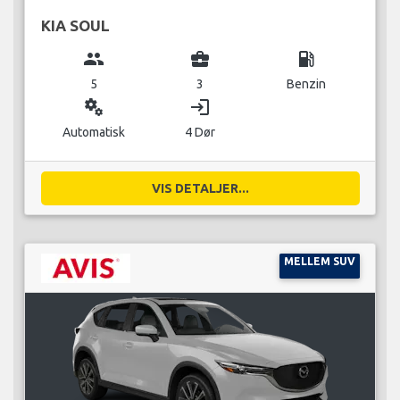
KIA SOUL
group
business_center
local_gas_station
5
3
Benzin
miscellaneous_services
login
Automatisk
4 Dør
VIS DETALJER...
MELLEM SUV