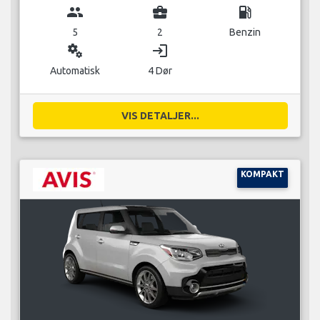
group
business_center
local_gas_station
5
2
Benzin
miscellaneous_services
login
Automatisk
4 Dør
VIS DETALJER...
KOMPAKT