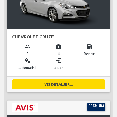
CHEVROLET CRUZE
group
business_center
local_gas_station
5
4
Benzin
miscellaneous_services
login
Automatisk
4 Dør
VIS DETALJER...
PREMIUM