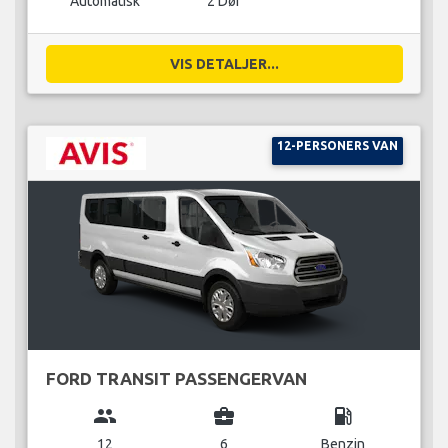
Automatisk
2 Dør
VIS DETALJER...
12-PERSONERS VAN
FORD TRANSIT PASSENGERVAN
group
business_center
local_gas_station
12
6
Benzin