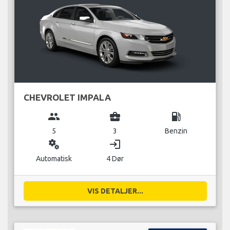
CHEVROLET IMPALA
group
business_center
local_gas_station
5
3
Benzin
miscellaneous_services
login
Automatisk
4 Dør
VIS DETALJER...