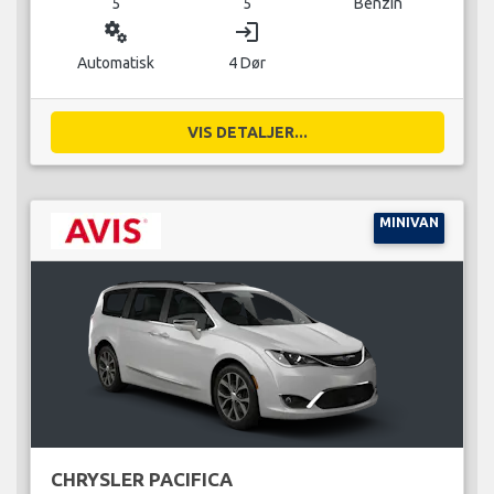
5
5
Benzin
miscellaneous_services
login
Automatisk
4 Dør
VIS DETALJER...
MINIVAN
CHRYSLER PACIFICA