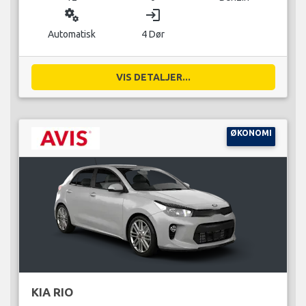
miscellaneous_services
login
Automatisk
4 Dør
VIS DETALJER...
ØKONOMI
KIA RIO