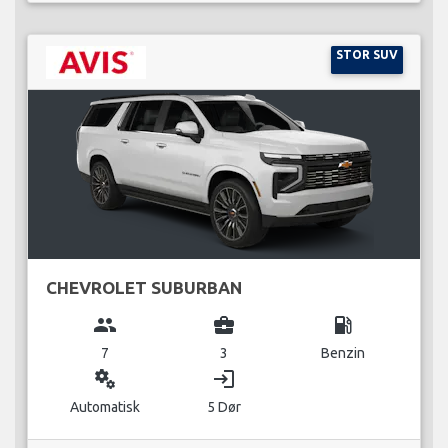
STOR SUV
CHEVROLET SUBURBAN
group
business_center
local_gas_station
7
3
Benzin
miscellaneous_services
login
Automatisk
5 Dør