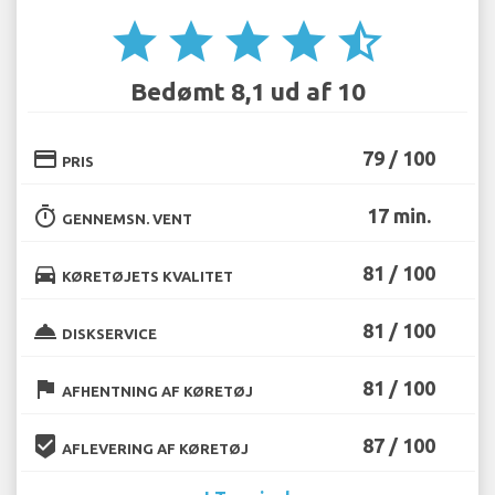
star
star
star
star
star_half
Bedømt 8,1 ud af 10
credit_card
79 / 100
PRIS
timer
17 min.
GENNEMSN. VENT
directions_car
81 / 100
KØRETØJETS KVALITET
room_service
81 / 100
DISKSERVICE
flag
81 / 100
AFHENTNING AF KØRETØJ
beenhere
87 / 100
AFLEVERING AF KØRETØJ