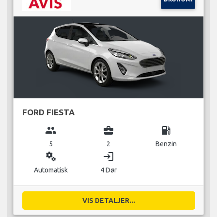
FORD FIESTA
group
business_center
local_gas_station
5
2
Benzin
miscellaneous_services
login
Automatisk
4 Dør
VIS DETALJER...