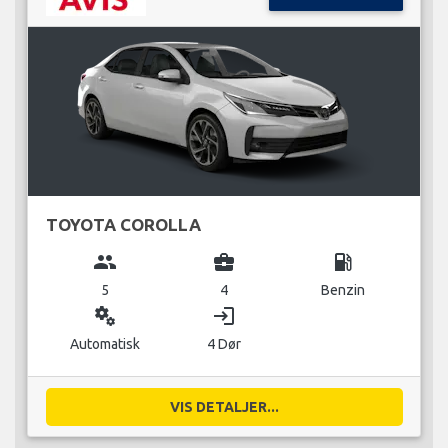
TOYOTA COROLLA
group
business_center
local_gas_station
5
4
Benzin
miscellaneous_services
login
Automatisk
4 Dør
VIS DETALJER...