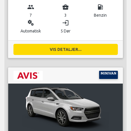
group
business_center
local_gas_station
7
3
Benzin
miscellaneous_services
login
Automatisk
5 Dør
VIS DETALJER...
MINIVAN