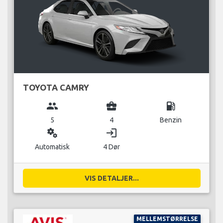
TOYOTA CAMRY
group
business_center
local_gas_station
5
4
Benzin
miscellaneous_services
login
Automatisk
4 Dør
VIS DETALJER...
MELLEMSTØRRELSE