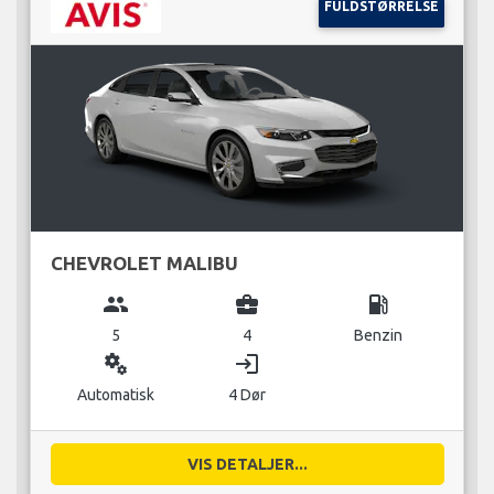
FULDSTØRRELSE
CHEVROLET MALIBU
group
business_center
local_gas_station
5
4
Benzin
miscellaneous_services
login
Automatisk
4 Dør
VIS DETALJER...