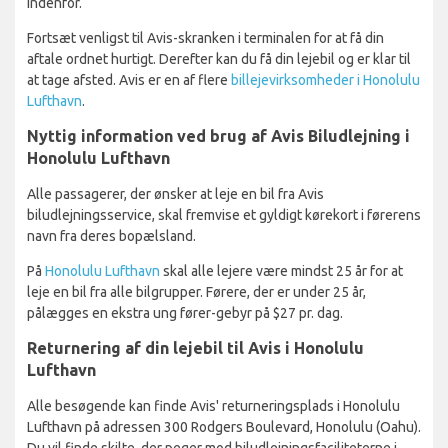
indenfor.
Fortsæt venligst til Avis-skranken i terminalen for at få din
aftale ordnet hurtigt. Derefter kan du få din lejebil og er klar til
at tage afsted. Avis er en af ​​flere
billejevirksomheder i Honolulu
Lufthavn
.
Nyttig information ved brug af Avis Biludlejning i
Honolulu Lufthavn
Alle passagerer, der ønsker at leje en bil fra Avis
biludlejningsservice, skal fremvise et gyldigt kørekort i førerens
navn fra deres bopælsland.
På
Honolulu Lufthavn
skal alle lejere være mindst 25 år for at
leje en bil fra alle bilgrupper. Førere, der er under 25 år,
pålægges en ekstra ung fører-gebyr på $27 pr. dag.
Returnering af din lejebil til Avis i Honolulu
Lufthavn
Alle besøgende kan finde Avis' returneringsplads i Honolulu
Lufthavn på adressen 300 Rodgers Boulevard, Honolulu (Oahu).
Du vil finde skilte, der peger mod biludlejningsfaciliteterne i