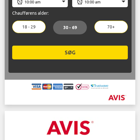
Chaufførens alder:
18 - 29
70+
30 - 69
SØG