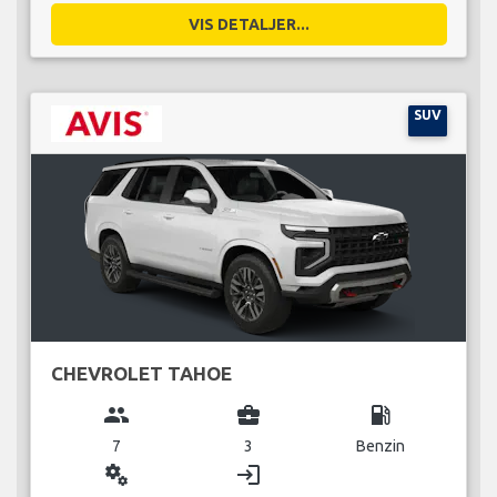
VIS DETALJER...
SUV
CHEVROLET TAHOE
group
business_center
local_gas_station
7
3
Benzin
miscellaneous_services
login