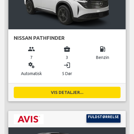
NISSAN PATHFINDER
group
business_center
local_gas_station
7
3
Benzin
miscellaneous_services
login
Automatisk
5 Dør
VIS DETALJER...
FULDSTØRRELSE