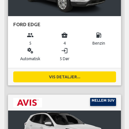
FORD EDGE
group
business_center
local_gas_station
5
4
Benzin
miscellaneous_services
login
Automatisk
5 Dør
VIS DETALJER...
MELLEM SUV