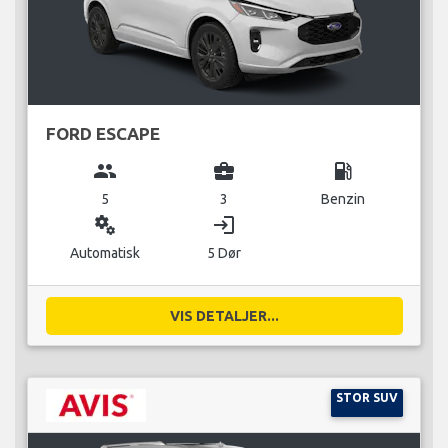
FORD ESCAPE
group
business_center
local_gas_station
5
3
Benzin
miscellaneous_services
login
Automatisk
5 Dør
VIS DETALJER...
STOR SUV