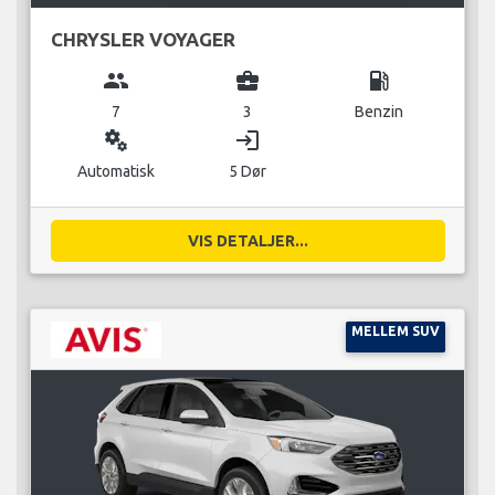
CHRYSLER VOYAGER
group
business_center
local_gas_station
7
3
Benzin
miscellaneous_services
login
Automatisk
5 Dør
VIS DETALJER...
MELLEM SUV