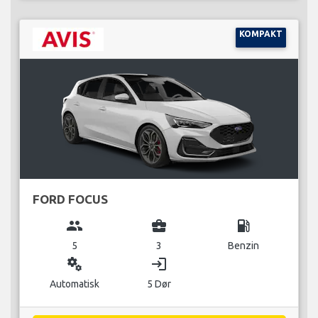
KOMPAKT
FORD FOCUS
group
business_center
local_gas_station
5
3
Benzin
miscellaneous_services
login
Automatisk
5 Dør