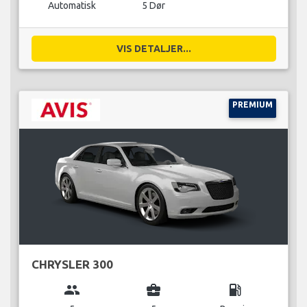
Automatisk
5 Dør
VIS DETALJER...
PREMIUM
CHRYSLER 300
group
business_center
local_gas_station