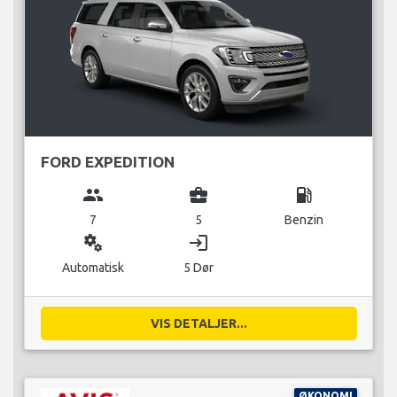
FORD EXPEDITION
group
business_center
local_gas_station
7
5
Benzin
miscellaneous_services
login
Automatisk
5 Dør
VIS DETALJER...
ØKONOMI