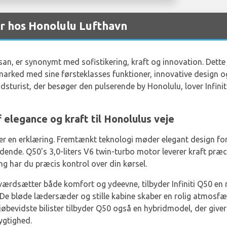
er hos Honolulu Lufthavn
Nissan, er synonymt med sofistikering, kraft og innovation. De
 marked med sine førsteklasses funktioner, innovative design
tidsturist, der besøger den pulserende by Honolulu, lover Infini
f elegance og kraft til Honolulus veje
det er en erklæring. Fremtænkt teknologi møder elegant design fo
ende. Q50's 3,0-liters V6 twin-turbo motor leverer kraft præci
ng har du præcis kontrol over din kørsel.
r værdsætter både komfort og ydeevne, tilbyder Infiniti Q50 en
De bløde lædersæder og stille kabine skaber en rolig atmosfær
iljøbevidste bilister tilbyder Q50 også en hybridmodel, der give
ygtighed.