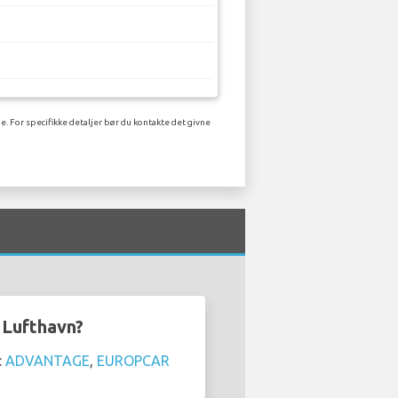
e. For specifikke detaljer bør du kontakte det givne
u Lufthavn?
:
ADVANTAGE
,
EUROPCAR