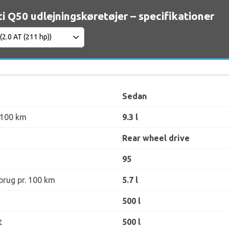
iti Q50 udlejningskøretøjer – specifikationer
Sedan
 100 km
9.3 l
Rear wheel drive
95
rug pr. 100 km
5.7 l
500 l
t
500 l