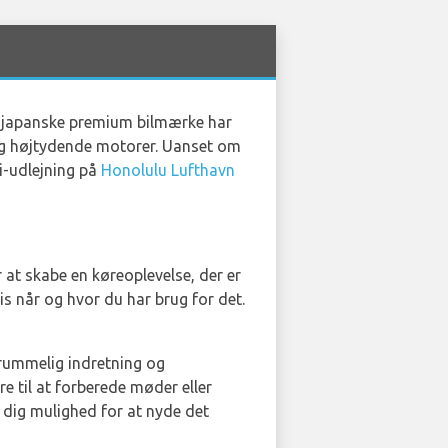
tte japanske premium bilmærke har
 og højtydende motorer. Uanset om
ti-udlejning på
Honolulu Lufthavn
r at skabe en køreoplevelse, der er
s når og hvor du har brug for det.
 rummelig indretning og
e til at forberede møder eller
r dig mulighed for at nyde det