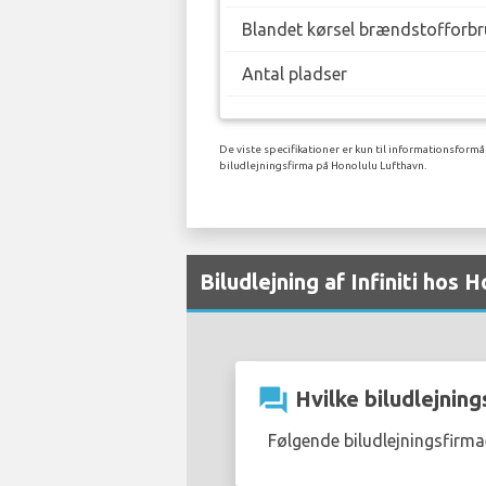
Blandet kørsel brændstofforbr
Antal pladser
De viste specifikationer er kun til informationsformå
biludlejningsfirma på Honolulu Lufthavn.
Biludlejning af Infiniti hos
question_answer
Hvilke biludlejnings
Følgende biludlejningsfirma