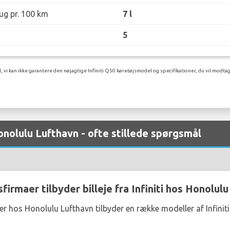
ug pr. 100 km
7 l
5
l, vi kan ikke garantere den nøjagtige Infiniti Q50 køretøjsmodel og specifikationer, du vil modtag
 Honolulu Lufthavn - ofte stillede spørgsmål
firmaer tilbyder billeje fra Infiniti hos Honolul
er hos Honolulu Lufthavn tilbyder en række modeller af Infiniti