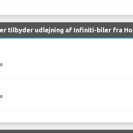
er tilbyder udlejning af Infiniti-biler fra 
50
50