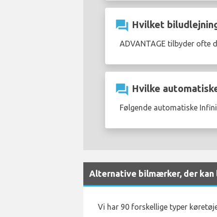
question_answer
Hvilket biludlejning
ADVANTAGE tilbyder ofte 
question_answer
Hvilke automatiske 
Følgende automatiske Infini
Alternative bilmærker, der kan
Vi har 90 forskellige typer køretø