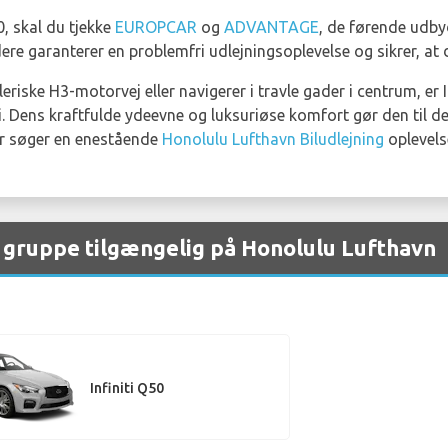
0, skal du tjekke
EUROPCAR
og
ADVANTAGE
, de førende udb
ere garanterer en problemfri udlejningsoplevelse og sikrer, at d
iske H3-motorvej eller navigerer i travle gader i centrum, er I
i. Dens kraftfulde ydeevne og luksuriøse komfort gør den til d
der søger en enestående
Honolulu Lufthavn Biludlejning
oplevels
er gruppe tilgængelig på Honolulu Lufthavn
Infiniti Q50