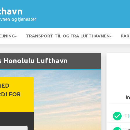
thavn
vnen og tjenester
EJNING
TRANSPORT TIL OG FRA LUFTHAVNEN
PAR
hos Honolulu Lufthavn
MED
DI FOR
I
check_circle
1