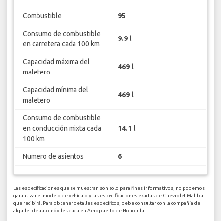
Combustible
95
Consumo de combustible
9.9 l
en carretera cada 100 km
Capacidad máxima del
469 l
maletero
Capacidad mínima del
469 l
maletero
Consumo de combustible
en conducción mixta cada
14.1 l
100 km
Numero de asientos
6
Las especificaciones que se muestran son solo para fines informativos, no podemos
garantizar el modelo de vehículo y las especificaciones exactas de Chevrolet Malibu
que recibirá. Para obtener detalles específicos, debe consultar con la compañía de
alquiler de automóviles dada en Aeropuerto de Honolulu.