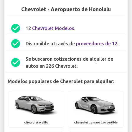
Chevrolet - Aeropuerto de Honolulu
check_circle
12
Chevrolet Modelos
.
check_circle
Disponible a través de
proveedores de 12
.
Se buscaron cotizaciones de alquiler de
check_circle
autos en 226 Chevrolet.
Modelos populares de Chevrolet para alquilar:
Chevrolet Malibu
Chevrolet Camaro Convertible