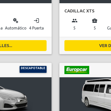
CADILLAC XTS
miscellaneous_services
login
group
business_center
na
Automático
4 Puerta
5
5
Ga
LES...
VER D
DESCAPOTABLE