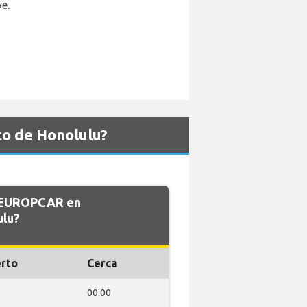
e.
o de Honolulu?
e EUROPCAR en
ulu?
rto
Cerca
00:00