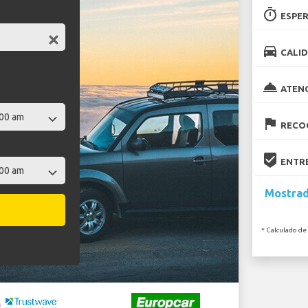
timer
ESPER
directions_car
CALID
room_service
ATEN
flag
RECOG
beenhere
ENTRE
Mostrado
* Calculado de