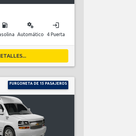
local_gas_station
miscellaneous_services
login
solina
Automático
4 Puerta
ETALLES...
FURGONETA DE 15 PASAJEROS