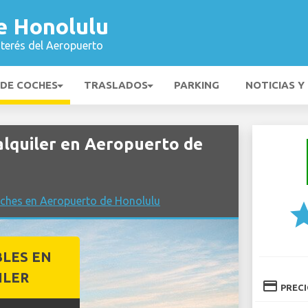
e Honolulu
nterés del Aeropuerto
 DE COCHES
TRASLADOS
PARKING
NOTICIAS Y
lquiler en Aeropuerto de
oches en Aeropuerto de Honolulu
st
BLES EN
ILER
credit_card
PREC