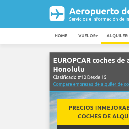
Aeropuerto d
Servicios e Información de i
HOME
VUELOS
ALQUILER
EUROPCAR coches de a
Honolulu
Clasificado #10 Desde 15
Compare empresas de alquiler de c
PRECIOS INMEJORA
COCHES DE ALQU