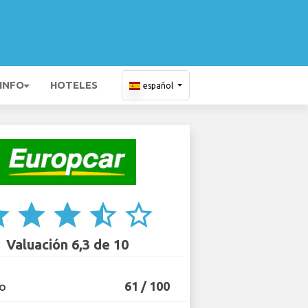
 INFO
HOTELES
español
ar
star
star
star_half
star_border
Valuación 6,3 de 10
61 / 100
IO