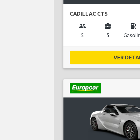
CADILLAC CTS
group
business_center
local_gas_station
5
5
Gasoli
VER DETAL