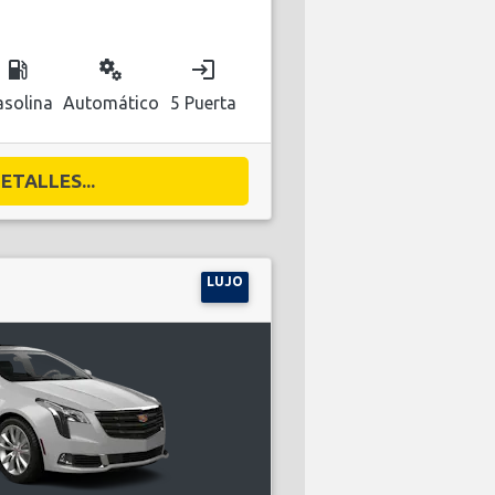
local_gas_station
miscellaneous_services
login
solina
Automático
5 Puerta
ETALLES...
LUJO