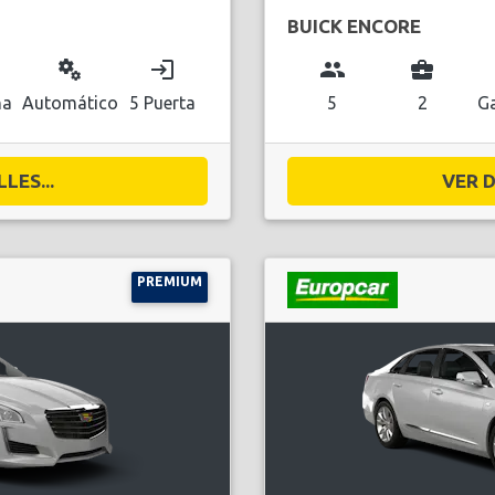
BUICK ENCORE
miscellaneous_services
login
group
business_center
na
Automático
5 Puerta
5
2
Ga
LES...
VER D
PREMIUM