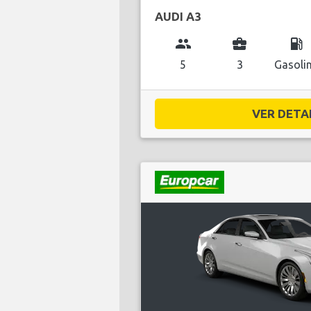
AUDI A3
group
business_center
local_gas_station
5
3
Gasoli
VER DETAL