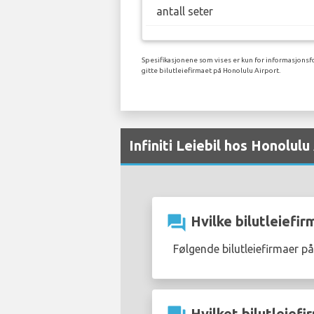
antall seter
Spesifikasjonene som vises er kun for informasjonsfo
gitte bilutleiefirmaet på Honolulu Airport.
Infiniti Leiebil hos Honolul
question_answer
Hvilke bilutleiefirm
Følgende bilutleiefirmaer på
Hvilket bilutleiefir