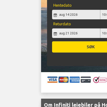
Hentedato
Returdato
SØK
Om Infiniti leiebiler på 