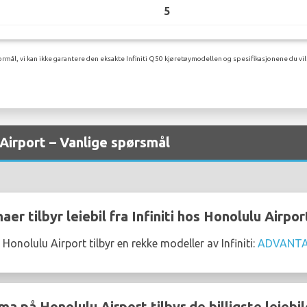
5
rmål, vi kan ikke garantere den eksakte Infiniti Q50 kjøretøymodellen og spesifikasjonene du vil
u Airport – Vanlige spørsmål
aer tilbyr leiebil fra Infiniti hos Honolulu Airpor
 Honolulu Airport tilbyr en rekke modeller av Infiniti:
ADVANT
ma på Honolulu Airport tilbyr de billigste leiebile