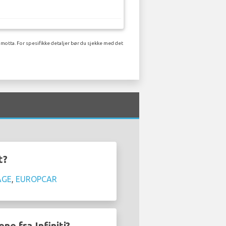
 motta. For spesifikke detaljer bør du sjekke med det
t?
AGE
,
EUROPCAR
ne fra Infiniti?