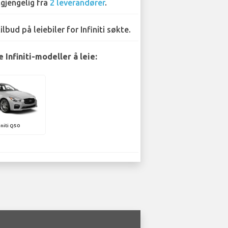
lgjengelig fra
2 leverandører
.
tilbud på leiebiler for Infiniti søkte.
Infiniti-modeller å leie:
initi Q50