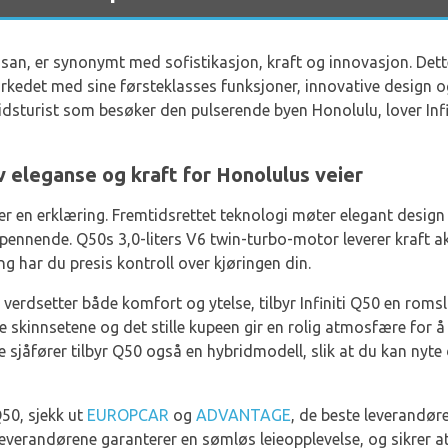
Nissan, er synonymt med sofistikasjon, kraft og innovasjon. De
markedet med sine førsteklasses funksjoner, innovative design 
itidsturist som besøker den pulserende byen Honolulu, lover Infi
av eleganse og kraft for Honolulus veier
et er en erklæring. Fremtidsrettet teknologi møter elegant desig
pennende. Q50s 3,0-liters V6 twin-turbo-motor leverer kraft a
g har du presis kontroll over kjøringen din.
 verdsetter både komfort og ytelse, tilbyr Infiniti Q50 en romsl
e skinnsetene og det stille kupeen gir en rolig atmosfære for å
te sjåfører tilbyr Q50 også en hybridmodell, slik at du kan nyte
Q50, sjekk ut
EUROPCAR
og
ADVANTAGE
, de beste leverandø
 leverandørene garanterer en sømløs leieopplevelse, og sikrer at