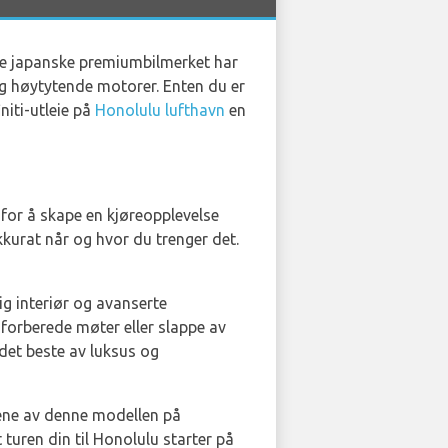
tte japanske premiumbilmerket har
og høytytende motorer. Enten du er
niti-utleie på
Honolulu lufthavn
en
n for å skape en kjøreopplevelse
kkurat når og hvor du trenger det.
ig interiør og avanserte
 forberede møter eller slappe av
 det beste av luksus og
rene av denne modellen på
 turen din til Honolulu starter på