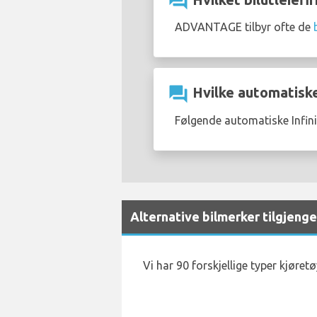
question_answer
ADVANTAGE tilbyr ofte de
question_answer
Hvilke automatiske 
Følgende automatiske Infinit
Alternative bilmerker tilgjenge
Vi har 90 forskjellige typer kjøret