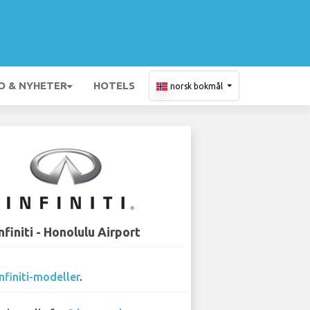
O & NYHETER
HOTELS
norsk bokmål
nfiniti - Honolulu Airport
Infiniti-modeller
.