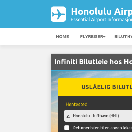
Honolulu Air
Essential Airport Informasjo
HOME
FLYREISER
BILUTH
Infiniti Bilutleie hos 
USLÅELIG BILUT
Hentested
Returner bilen til en annen loka