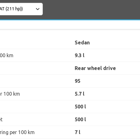
Sedan
100 km
9.3 l
Rear wheel drive
95
er 100 km
5.7 l
500 l
t
500 l
øring per 100 km
7 l