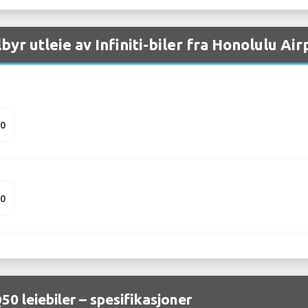
lbyr utleie av Infiniti-biler fra Honolulu Air
50
50
Q50 leiebiler – spesifikasjoner