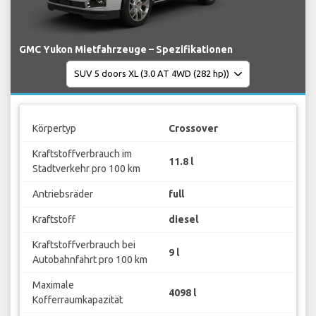
GMC Yukon Mietfahrzeuge – Spezifikationen
Körpertyp
Crossover
Kraftstoffverbrauch im
11.8 l
Stadtverkehr pro 100 km
Antriebsräder
full
Kraftstoff
diesel
Kraftstoffverbrauch bei
9 l
Autobahnfahrt pro 100 km
Maximale
4098 l
Kofferraumkapazität