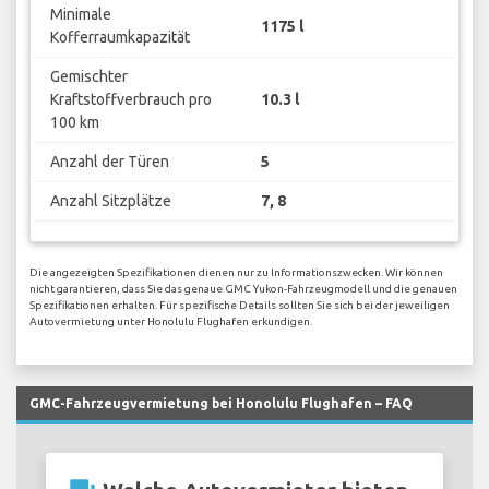
Minimale
1175 l
Kofferraumkapazität
Gemischter
Kraftstoffverbrauch pro
10.3 l
100 km
Anzahl der Türen
5
Anzahl Sitzplätze
7, 8
Die angezeigten Spezifikationen dienen nur zu Informationszwecken. Wir können
nicht garantieren, dass Sie das genaue GMC Yukon-Fahrzeugmodell und die genauen
Spezifikationen erhalten. Für spezifische Details sollten Sie sich bei der jeweiligen
Autovermietung unter Honolulu Flughafen erkundigen.
GMC-Fahrzeugvermietung bei Honolulu Flughafen – FAQ