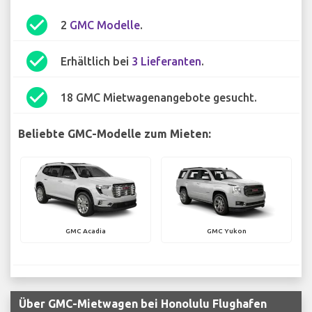
check_circle
2
GMC Modelle
.
check_circle
Erhältlich bei
3 Lieferanten
.
check_circle
18 GMC Mietwagenangebote gesucht.
Beliebte GMC-Modelle zum Mieten:
GMC Acadia
GMC Yukon
Über GMC-Mietwagen bei Honolulu Flughafen