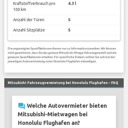
Kraftstoffverbrauch pro
6.3 l
100 km
Anzahl der Türen
5
Anzahl Sitzplätze
5
Die angezeigten Spezifikationen dienen nur zu Informationszwecken. Wir können
nicht garantieren, dass Sie das genaue Mitsubishi Mirage-Fahrzeugmodell und die
genauen Spezifikationen erhalten. Für spezifische Details sollten Sie sich bei der
jeweiligen Autovermietung unter Honolulu Flughafen erkundigen.
Mitsubishi-Fahrzeugvermietung bei Honolulu Flughafen – FAQ
question_answer
Welche Autovermieter bieten
Mitsubishi-Mietwagen bei
Honolulu Flughafen an?