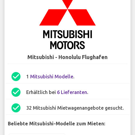
Mitsubishi - Honolulu Flughafen
check_circle
1
Mitsubishi Modelle
.
check_circle
Erhältlich bei
6 Lieferanten
.
check_circle
32 Mitsubishi Mietwagenangebote gesucht.
Beliebte Mitsubishi-Modelle zum Mieten: