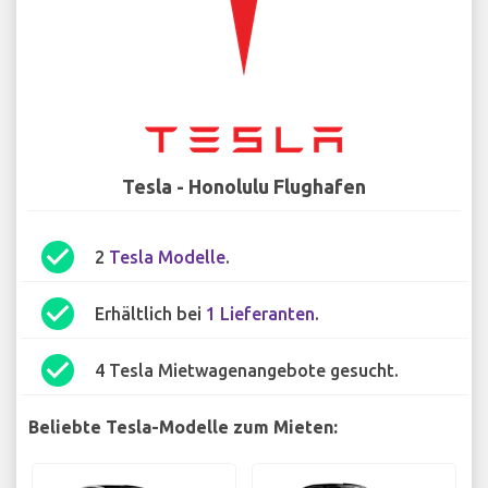
Tesla - Honolulu Flughafen
check_circle
2
Tesla Modelle
.
check_circle
Erhältlich bei
1 Lieferanten
.
check_circle
4 Tesla Mietwagenangebote gesucht.
Beliebte Tesla-Modelle zum Mieten: