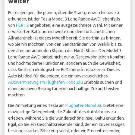
weiter
Für diejenigen, die planen, über die Stadtgrenzen hinaus zu
erkunden, ist der Tesla Model 3 Long Range AWD, ebenfalls
von
HERTZ
angeboten, eine ausgezeichnete Wahl. Mit seiner
erweiterten Batteriereichweite und dem fortschrittlichen
Allradantrieb ist dieses Modell bereit, Sie dorthin zu bringen,
wo Sie hin möchten, von den Sandstränden von Waikiki bis zu
den atemberaubenden Klippen der North Shore. Der Model 3
Long Range AWD bietet nicht nur außergewöhnlichen Komfort
und hochmoderne Funktionen, sondern auch die Gewissheit,
dass Sie Ihren ökologischen Fußabdruck reduzieren. Dieses
Auto ist ideal für diejenigen, die ein unvergleichliches
Autovermietung am Flughafen Honolulu
Erlebnis suchen und
einen positiven Beitrag für eine nachhaltige Zukunft leisten
möchten.
Die Anmietung eines Tesla am
Flughafen Honolulu
bietet eine
einzigartige Gelegenheit, die Zukunft des Autofahrens zu
erleben, während Sie die wunderschöne Insel Oahu erkunden.
Egal, ob Sie ein Geschäftsreisender sind, der ein zuverlässiges,
leistungsstarkes Fahrzeug sucht, oder ein Freizeitreisender,