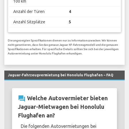
100 km
Anzahl der Türen
4
Anzahl Sitzplätze
5
Die angezeigten Spezifikationen dienen nur zu Informationszwecken. Wir können
nicht garantieren, dass Sie das genaue Jaguar XF-Fahrzeugmodell und die genauen
Spezifikationen erhalten. Für spezifische Details sollten Sie sich bei der jeweiligen
Autovermietung unter Honolulu Flughafen erkundigen.
Jaguar-Fahrzeugvermietung bei Honolulu Flughafen – FAQ
question_answer
Welche Autovermieter bieten
Jaguar-Mietwagen bei Honolulu
Flughafen an?
Die folgenden Autovermietungen bei