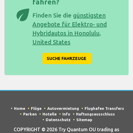
fahren?
eco
Finden Sie die
günstigsten
Angebote für Elektro- und
Hybridautos in Honolulu,
United States
SUCHE FAHRZEUGE
Home
Flüge
Autovermietung
Flughafen Transfers
Parken
Hotelle
Info
Haftungsausschluss
Datenschutz
Sitemap
COPYRIGHT © 2026 Try Quantum OU trading as