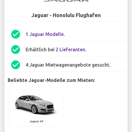
Jaguar - Honolulu Flughafen
check_circle
1
Jaguar Modelle
.
check_circle
Erhältlich bei
2 Lieferanten
.
check_circle
4 Jaguar Mietwagenangebote gesucht.
Beliebte Jaguar-Modelle zum Mieten:
Jaguar XF