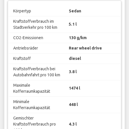
Körpertyp
Sedan
Kraftstoffverbrauch im
5.1 l
Stadtverkehr pro 100 km
CO2-Emissionen
130 g/km
Antriebsräder
Rear wheel drive
Kraftstoff
diesel
Kraftstoffverbrauch bei
3.8 l
Autobahnfahrt pro 100 km
Maximale
1474 l
Kofferraumkapazität
Minimale
448 l
Kofferraumkapazität
Gemischter
Kraftstoffverbrauch pro
4.3 l